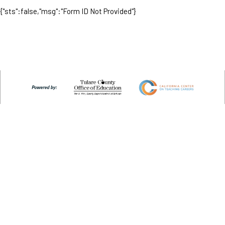
{"sts":false,"msg":"Form ID Not Provided"}